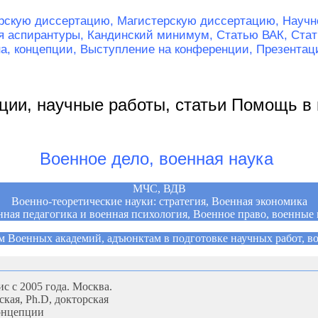
рскую диссертацию,
Магистерскую диссертацию,
Научн
я аспирантуры,
Кандинский минимум,
Статью ВАК,
Ста
на, концепции,
Выступление на конференции,
Презентаци
ации, научные работы, статьи Помощь в
Военное дело, военная наука
МЧС, ВДВ
Военно-теоретические науки: стратегия, Военная экономика
ная педагогика и военная психология, Военное право, военны
 Военных академий, адъюнктам в подготовке научных работ, в
с с 2005 года. Москва.
ская, Ph.D, докторская
концепции