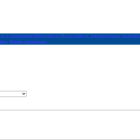
ы в компании Dissertat.ru Пожалуйста, внимательно заполня
но с Вами связаться.