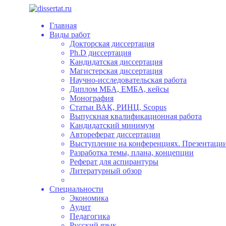
Главная
Виды работ
Докторская диссертация
Ph.D диссертация
Кандидатская диссертация
Магистерская диссертация
Научно-исследовательская работа
Диплом МБА, ЕМБА, кейсы
Монография
Статьи ВАК, РИНЦ, Scopus
Выпускная квалификационная работа
Кандидатский минимум
Автореферат диссертации
Выступление на конференциях. Презентации
Разработка темы, плана, концепции
Реферат для аспирантуры
Литературный обзор
Специальности
Экономика
Аудит
Педагогика
Русский язык