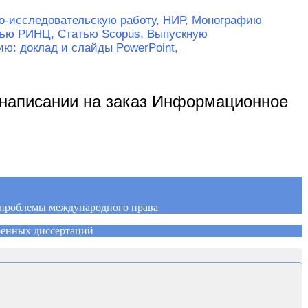
о-исследовательскую работу, НИР,
Монографию
тью РИНЦ,
Статью Scopus,
Выпускную
ю: доклад и слайды PowerPoint,
 написании на заказ Информационное
е проблемы международного права
оенных диссертаций