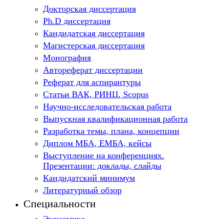
Докторская диссертация
Ph.D диссертация
Кандидатская диссертация
Магистерская диссертация
Монография
Автореферат диссертации
Реферат для аспирантуры
Статьи ВАК, РИНЦ, Scopus
Научно-исследовательская работа
Выпускная квалификационная работа
Разработка темы, плана, концепции
Диплом МБА, ЕМБА, кейсы
Выступление на конференциях.
Презентации: доклады, слайды
Кандидатский минимум
Литературный обзор
Специальности