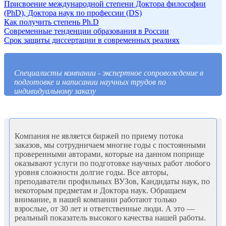
Присвоение международной степени Доктора философии
(PhD), Доктора наук по профессии (DS)
Как получить степень Ph.D
Современные тенденции образования в России
Срок защиты диссертации в современных реалиях
Специалисты компании - экспертное сопровождение в
подготовке и написании научных трудов по
индивидуальному заказу
Компания не является биржей по приему потока
заказов, мы сотрудничаем многие годы с постоянными
проверенными авторами, которые на данном поприще
оказывают услуги по подготовке научных работ любого
уровня сложности долгие годы. Все авторы,
преподаватели профильных ВУЗов, Кандидаты наук, по
некоторым предметам и Доктора наук. Обращаем
внимание, в нашей компании работают только
взрослые, от 30 лет и ответственные люди. А это —
реальный показатель высокого качества нашей работы.