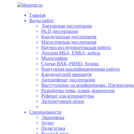
Главная
Виды работ
Докторская диссертация
Ph.D диссертация
Кандидатская диссертация
Магистерская диссертация
Научно-исследовательская работа
Диплом МБА, ЕМБА, кейсы
Монография
Статьи ВАК, РИНЦ, Scopus
Выпускная квалификационная работа
Кандидатский минимум
Автореферат диссертации
Выступление на конференциях. Презентации
Разработка темы, плана, концепции
Реферат для аспирантуры
Литературный обзор
Специальности
Экономика
Аудит
Педагогика
Русский язык