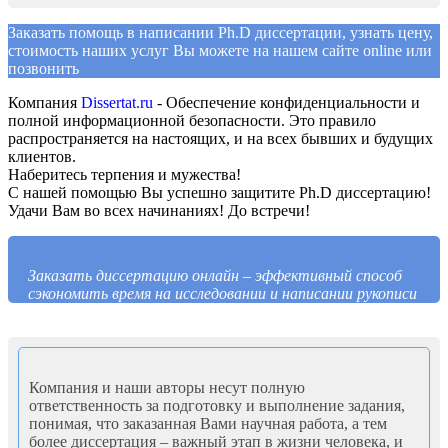
Заказать помощь в написании Ph.D диссертации, узнать цену,
стоимость наших услуг Вы можете на нашем сайте online или
позвонить
Компания
Dissertat.ru
- Обеспечение конфиденциальности и
полной информационной безопасности. Это правило
распространяется на настоящих, и на всех бывших и будущих
клиентов.
Наберитесь терпения и мужества!
С нашей помощью Вы успешно защитите
Ph.D
диссертацию!
Удачи Вам во всех начинаниях! До встречи!
Заказать диссертацию онлайн – эффективный способ
сэкономить время на исследовании и написании рукописи
Компания и наши авторы несут полную
ответственность за подготовку и выполнение задания,
понимая, что заказанная Вами научная работа, а тем
более диссертация – важный этап в жизни человека, и