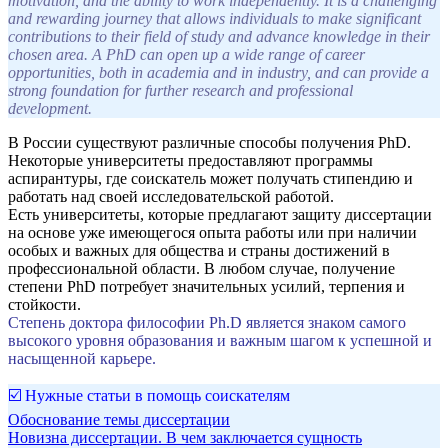
motivation, and the ability to work independently. It is a challenging
and rewarding journey that allows individuals to make significant
contributions to their field of study and advance knowledge in their
chosen area. A PhD can open up a wide range of career
opportunities, both in academia and in industry, and can provide a
strong foundation for further research and professional
development.
В России существуют различные способы получения PhD.
Некоторые университеты предоставляют программы
аспирантуры, где соискатель может получать стипендию и
работать над своей исследовательской работой.
Есть университеты, которые предлагают защиту диссертации
на основе уже имеющегося опыта работы или при наличии
особых и важных для общества и страны достижений в
профессиональной области. В любом случае, получение
степени PhD потребует значительных усилий, терпения и
стойкости.
Степень доктора философии Ph.D является знаком самого
высокого уровня образования и важным шагом к успешной и
насыщенной карьере.
☑️ Нужные статьи в помощь соискателям
Обоснование темы диссертации
Новизна диссертации. В чем заключается сущность