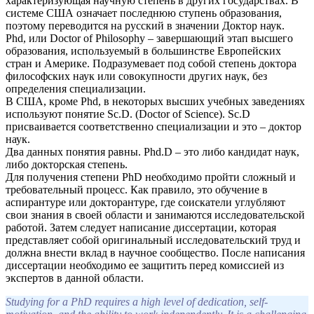
характеризующая научную степень в других государствах. В
системе США означает последнюю ступень образования,
поэтому переводится на русский в значении Доктор наук.
Phd, или Doctor of Philosophy – завершающий этап высшего
образования, используемый в большинстве Европейских
стран и Америке. Подразумевает под собой степень доктора
философских наук или совокупности других наук, без
определения специализации.
В США, кроме Phd, в некоторых высших учебных заведениях
используют понятие Sc.D. (Doctor of Science). Sc.D
присваивается соответственно специализации и это – доктор
наук.
Два данных понятия равны. Phd.D – это либо кандидат наук,
либо докторская степень.
Для получения степени PhD необходимо пройти сложный и
требовательный процесс. Как правило, это обучение в
аспирантуре или докторантуре, где соискатели углубляют
свои знания в своей области и занимаются исследовательской
работой. Затем следует написание диссертации, которая
представляет собой оригинальный исследовательский труд и
должна внести вклад в научное сообщество. После написания
диссертации необходимо ее защитить перед комиссией из
экспертов в данной области.
Studying for a PhD requires a high level of dedication, self-