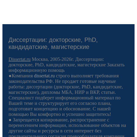
Диссертации: докторские, PhD,
кандидатские, магистерские
Dissertat.ru
Москва, 2005-2026г. Диссертации:
докторские, PhD, кандидатские, магистерские Заказать
информационную помощь
●Компания
dissertat.ru
строго выполняет требования
законодательства РФ. Не продает готовые научные
работы: диссертации (докторские, PhD, кандидатские,
магистерские), дипломы МБА, НИР и ВКР, статьи.
Специалист подберет информационный материал по
Вашей теме и структурирует его согласно плана,
подготовит концепцию и обоснование. С нашей
помощью Вы комфортно и успешно защититесь!
● Запрещается копирование, распространение с
перенесением информации, использование объектов на
другие сайты и ресурсы в сети интернет без
предварительного согласия правообладателя компании