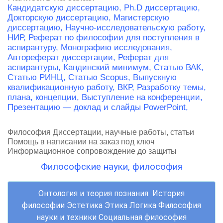
Кандидатскую диссертацию,
Ph.D диссертацию,
Докторскую диссертацию,
Магистерскую
диссертацию,
Научно-исследовательскую работу,
НИР,
Реферат по философии для поступления в
аспирантуру,
Монографию исследования,
Автореферат диссертации,
Реферат для
аспирантуры,
Кандинский минимум,
Статью ВАК,
Статью РИНЦ,
Статью Scopus,
Выпускную
квалификационную работу, ВКР,
Разработку темы,
плана, концепции,
Выступление на конференции,
Презентацию — доклад и слайды PowerPoint,
Философия Диссертации, научные работы, статьи
Помощь в написании на заказ под ключ
Информационное сопровождение до защиты
Философские науки, философия
Онтология и теория познания История
философии Эстетика Этика Логика Философия
науки и техники Социальная философия