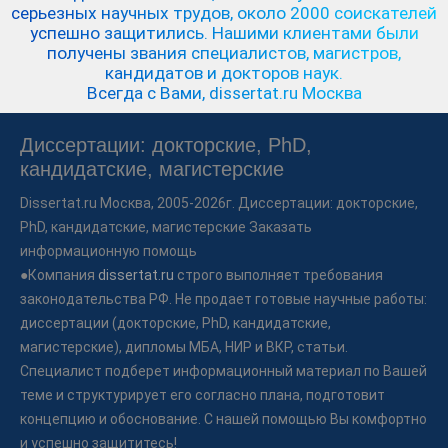
серьезных научных трудов,
около 2000 соискателей
успешно защитились.
Нашими клиентами были
получены звания специалистов, магистров,
кандидатов и докторов наук.
Всегда с Вами, dissertat.ru Москва
Диссертации: докторские, PhD,
кандидатские, магистерские
Dissertat.ru
Москва, 2005-2026г. Диссертации: докторские,
PhD, кандидатские, магистерские Заказать
информационную помощь
●Компания
dissertat.ru
строго выполняет требования
законодательства РФ. Не продает готовые научные работы:
диссертации (докторские, PhD, кандидатские,
магистерские), дипломы МБА, НИР и ВКР, статьи.
Специалист подберет информационный материал по Вашей
теме и структурирует его согласно плана, подготовит
концепцию и обоснование. С нашей помощью Вы комфортно
и успешно защититесь!