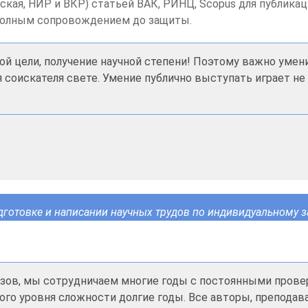
ерская, НИР и ВКР) статьей ВАК, РИНЦ, Scopus для публик
 полным сопровождением до защиты.
ой цели, получение научной степени! Поэтому важно умен
я соискателя свете. Умение публично выступать играет 
дготовке и написании научных трудов по индивидуальному з
казов, мы сотрудничаем многие годы с постоянными пров
ого уровня сложности долгие годы. Все авторы, преподав