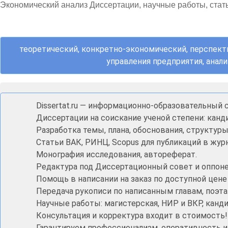
Экономический анализ Диссертации, научные работы, ста
теоретический, конкретно-экономический, перспекти
управления предприятия, анал
Dissertat.ru — информационно-образовательный с
Диссертации на соискание ученой степени: канди
Разработка темы, плана, обоснования, структур
Статьи ВАК, РИНЦ, Scopus для публикаций в жур
Монография исследования, автореферат.
Редактура под Диссертационный совет и оппонен
Помощь в написании на заказ по доступной цене
Передача рукописи по написанным главам, поэта
Научные работы: магистерская, НИР и ВКР, кан
Консультация и корректура входит в стоимость!
Гарантируем профессионализм, оперативность 