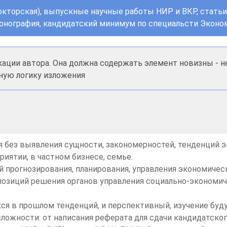
 докторская), выпускные научные работы НИР и ВКР, стать
онография, кандидатский минимум по специальсти Эконо
кации автора. Она должна содержать элемент новизны - 
ную логику изложения
 без выявления сущности, закономерностей, тенденций э
приятии, в частном бизнесе, семье.
ой прогнозирования, планирования, управления экономич
позиций решения органов управления социально-экономич
ся в прошлом тенденций, и перспективный, изучение буд
сложности: от написания реферата для сдачи кандидатско