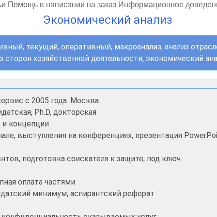
тьи Помощь в написании на заказ Информационное доведен
Экономический анализ
вный, текущий, оперативный, макроанализ, анализ отрасл
из сторон хозяйственной деятельности, экономический ан
ервис с 2005 года. Москва.
датская, Ph.D, докторская
ы и концепции
нале, выступления на конференциях, презентация PowerPoi
тов, подготовка соискателя к защите, под ключ
пная оплата частями
дидатский минимум, аспирантский реферат
и конфиденциальность оказываемых услуг.