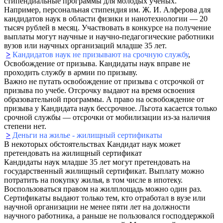
стипендиальные программы для молодых ученых.
Например, персональная стипендия им. Ж. И. Алферова для
кандидатов наук в области физики и нанотехнологии — 20
тысяч рублей в месяц. Участвовать в конкурсе на получение
выплаты могут научные и научно-педагогические работники
вузов или научных организаций младше 35 лет.
>
Кандидатов наук не призывают на срочную службу
,
Освобождение от призыва. Кандидаты наук вправе не
проходить службу в армии по призыву.
Важно не путать освобождение от призыва с отсрочкой от
призыва по учебе. Отсрочку выдают на время освоения
образовательной программы. А право на освобождение от
призыва у Кандидата наук бессрочное.
Льгота касается только
срочной службы — отсрочки от мобилизации из-за наличия
степени нет.
>
Деньги на жилье - жилищный сертификаты
В некоторых обстоятельствах Кандидат наук может
претендовать на жилищный сертификат
Кандидаты наук младше 35 лет могут претендовать на
государственный жилищный сертификат. Выплату можно
потратить на покупку жилья, в
том числе в ипотеку.
Воспользоваться правом на жилплощадь можно один раз.
Сертификаты выдают только тем, кто отработал в вузе или
научной организации не менее пяти лет на должности
научного работника, а раньше не пользовался господдержкой