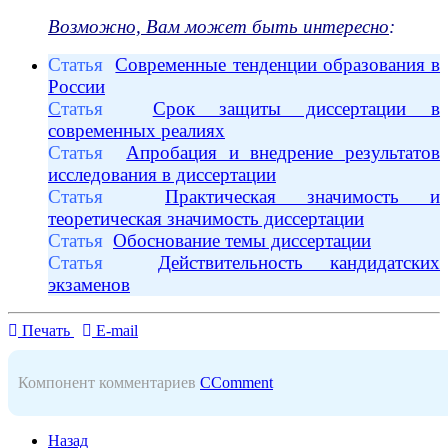
Возможно, Вам может быть интересно
:
Статья
Современные тенденции образования в
России
С
татья
Срок защиты диссертации в
современных реалиях
Статья
Апробация и внедрение результатов
исследования в диссертации
Статья
Практическая значимость и
теоретическая значимость диссертации
Статья
Обоснование темы диссертации
С
татья
Действительность кандидатских
экзаменов
Печать
E-mail
Компонент комментариев
CComment
Назад