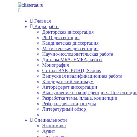
Главная
Виды работ
Докторская диссертация
Ph.D диссертация
Кандидатская диссертация
Магистерская диссертация
Научно-исследовательская работа
Диплом МБА, ЕМБА, кейсы
Монография
Статьи ВАК, РИНЦ, Scopus
Выпускная квалификационная работа
Кандидатский минимум
Автореферат диссертации
Выступление на конференциях. Презентации
Разработка темы, плана, концепции
Реферат для аспирантуры
Литературный обзор
Специальности
Экономика
Аудит
Педагогика