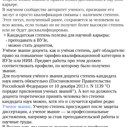
карьере.
В научном сообществе авторитет ученого, признание его
заслуг и просто квалификация связаны с наличием степени.
Этот титул, полученный ранее, сохраняется за человеком на
всю жизнь, если только он не получит более высокую степень
или не будет дисквалифицирован.
>
Кандидатская степень полезна для научной карьеры:
- преподавать в ВУЗе,
- можно стать доцентом,
Учёное звание доцента, как и учёная степень, даёт обладателю
право на повышение тарифно-квалификационной категории в
ВУЗе или НИИ. Предмет работы при этом должен
соответствовать профилю, по которому было получено
звание.
Для получения учёного звания доцента степень кандидата
наук иметь обязательно (Постановление Правительства
Российской Федерации от 10 декабря 2013 г. N 1139 "О
порядке присвоения ученых званий"). А вот на должность
доцента теоретически принять человека без степени
кандидата наук можно, хотя это и случается крайне редко
Ученое звание
. Ученую степень присуждают после защиты
диссертации, а ученое звание — за профессиональные
достижения, например за стаж преподавательской работы и
научные труды.
В России есть два ученых звания: доцент и профессор.