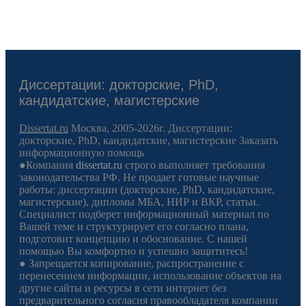
Диссертации: докторские, PhD,
кандидатские, магистерские
Dissertat.ru
Москва, 2005-2026г. Диссертации:
докторские, PhD, кандидатские, магистерские Заказать
информационную помощь
●Компания
dissertat.ru
строго выполняет требования
законодательства РФ. Не продает готовые научные
работы: диссертации (докторские, PhD, кандидатские,
магистерские), дипломы МБА, НИР и ВКР, статьи.
Специалист подберет информационный материал по
Вашей теме и структурирует его согласно плана,
подготовит концепцию и обоснование. С нашей
помощью Вы комфортно и успешно защититесь!
● Запрещается копирование, распространение с
перенесением информации, использование объектов на
другие сайты и ресурсы в сети интернет без
предварительного согласия правообладателя компании