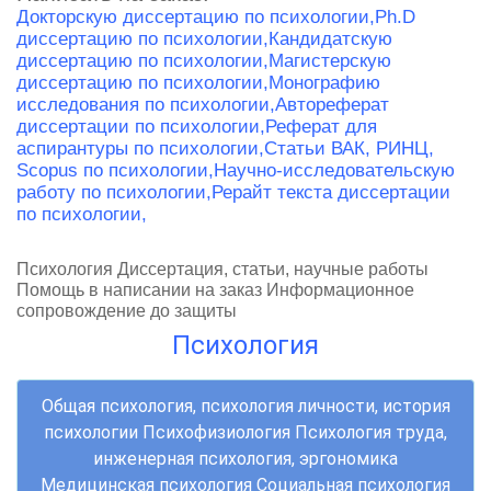
Докторскую диссертацию по психологии,
Ph.D
диссертацию по психологии,
Кандидатскую
диссертацию по психологии,
Магистерскую
диссертацию по психологии,
Монографию
исследования по психологии,
Автореферат
диссертации по психологии,
Реферат для
аспирантуры по психологии,
Статьи ВАК, РИНЦ,
Scopus по психологии,
Научно-исследовательскую
работу по психологии,
Рерайт текста диссертации
по психологии,
Психология Диссертация, статьи, научные работы
Помощь в написании на заказ Информационное
сопровождение до защиты
Психология
Общая психология, психология личности, история
психологии Психофизиология Психология труда,
инженерная психология, эргономика
Медицинская психология Социальная психология