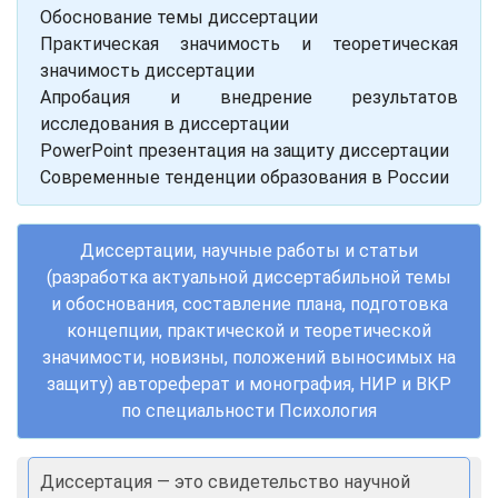
Обоснование темы диссертации
Практическая значимость и теоретическая
значимость диссертации
Апробация и внедрение результатов
исследования в диссертации
PowerPoint презентация на защиту диссертации
Современные тенденции образования в России
Диссертации, научные работы и статьи
(разработка актуальной диссертабильной темы
и обоснования, составление плана, подготовка
концепции, практической и теоретической
значимости, новизны, положений выносимых на
защиту) автореферат и монография, НИР и ВКР
по специальности Психология
Диссертация — это свидетельство научной