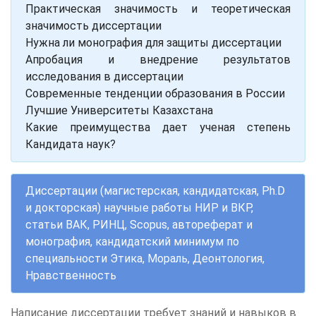
Практическая значимость и теоретическая
значимость диссертации
Нужна ли монография для защиты диссертации
Апробация и внедрение результатов
исследования в диссертации
Современные тенденции образования в России
Лучшие Университеты Казахстана
Какие преимущества дает ученая степень
Кандидата наук?
Диссертации (магистерская, кандидатская, Ph.D
и докторская) научные работы НИР и ВКР,
статьи ВАК, РИНЦ, Scopus, автореферат и
монография, кандидатский минимум по
специальности Этика, Мораль, Деонтология,
Нравственность
Написание диссертации требует знаний и навыков в