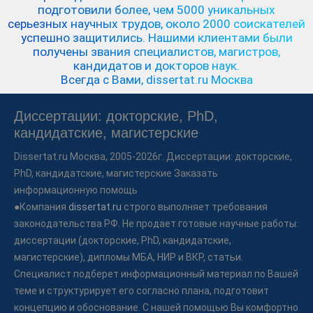
подготовили более, чем 5000 уникальных
серьезных научных трудов,
около 2000 соискателей
успешно защитились.
Нашими клиентами были
получены звания специалистов, магистров,
кандидатов и докторов наук.
Всегда с Вами, dissertat.ru Москва
Диссертации: докторские, PhD,
кандидатские, магистерские
Dissertat.ru
Москва, 2005-2026г. Диссертации: докторские,
PhD, кандидатские, магистерские Заказать
информационную помощь
●Компания
dissertat.ru
строго выполняет требования
законодательства РФ. Не продает готовые научные работы:
диссертации (докторские, PhD, кандидатские,
магистерские), дипломы МБА, НИР и ВКР, статьи.
Специалист подберет информационный материал по Вашей
теме и структурирует его согласно плана, подготовит
концепцию и обоснование. С нашей помощью Вы комфортно