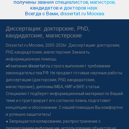
получены звания специалистов, магистров,
кандидатов и докторов наук.
Всегда с Вами, dissertat.ru Москва
Диссертации: докторские, PhD,
кандидатские, магистерские
Dissertat.ru
Москва, 2005-2026г. Диссертации: докторские,
PhD, кандидатские, магистерские Заказать
информационную помощь
●Компания
dissertat.ru
строго выполняет требования
законодательства РФ. Не продает готовые научные работы:
диссертации (докторские, PhD, кандидатские,
магистерские), дипломы МБА, НИР и ВКР, статьи.
Специалист подберет информационный материал по Вашей
теме и структурирует его согласно плана, подготовит
концепцию и обоснование. С нашей помощью Вы комфортно
и успешно защититесь!
● Запрещается копирование, распространение с
перенесением информации, использование объектов на