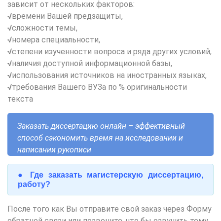
зависит от нескольких факторов:
√
времени Вашей предзащиты,
√
сложности темы,
√
номера специальности,
√
степени изученности вопроса и ряда других условий,
√
наличия доступной информационной базы,
√
использования источников на иностранных языках,
√
требования Вашего ВУЗа по % оригинальности
текста
Заказать диссертацию онлайн – эффективный
способ сэкономить время на исследовании и
написании рукописи
●
Где заказать м
агистерскую диссертацию,
работу?
После того как Вы отправите свой заказ через Форму
обратной связи или позвоните, что бы озвучить тему