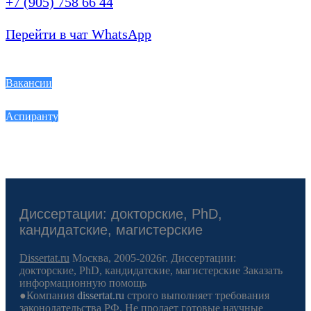
+7 (905) 758 66 44
Перейти в чат WhatsApp
Вакансии
Аспиранту
Диссертации: докторские, PhD,
кандидатские, магистерские
Dissertat.ru
Москва, 2005-2026г. Диссертации:
докторские, PhD, кандидатские, магистерские Заказать
информационную помощь
●Компания
dissertat.ru
строго выполняет требования
законодательства РФ. Не продает готовые научные