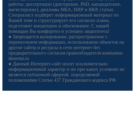
работы: диссертации (докторские, PhD, кандидатские,
магистерские), дипломы МБА, НИР и ВКР, статьи.
Специалист подберет информационный материал по
Вашей теме и структурирует его согласно плана,
подготовит концепцию и обоснование. С нашей
помощью Вы комфортно и успешно защититесь!
● Запрещается копирование, распространение с
перенесением информации, использование объектов на
другие сайты и ресурсы в сети интернет без
предварительного согласия правообладателя компании
dissertat.ru
● Данный Интернет-сайт носит исключительно
информационный характер и ни при каких условиях не
является публичной офертой, определяемой
положениями Статьи 437 Гражданского кодекса РФ.