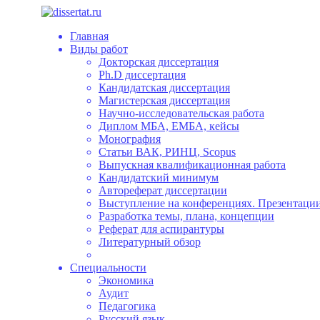
Главная
Виды работ
Докторская диссертация
Ph.D диссертация
Кандидатская диссертация
Магистерская диссертация
Научно-исследовательская работа
Диплом МБА, ЕМБА, кейсы
Монография
Статьи ВАК, РИНЦ, Scopus
Выпускная квалификационная работа
Кандидатский минимум
Автореферат диссертации
Выступление на конференциях. Презентации
Разработка темы, плана, концепции
Реферат для аспирантуры
Литературный обзор
Специальности
Экономика
Аудит
Педагогика
Русский язык