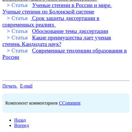
>
Статья
Ученые степени в России и мире.
Ученые степени по Болонской системе
>
Статья
Срок защиты диссертации в
современных реалиях
>
Статья
Обоснование темы диссертации
>
Статья
Какие преимущества дает ученая
степень Кандидата наук?
>
Статья
Современные тенденции образования в
России
Печать
E-mail
Компонент комментариев
CComment
Назад
Вперед