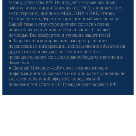
законодательства РФ. Не продает готовые научные
работы: диссертации (докторские, PhD, кандидатские,
магистерские), дипломы МБА, НИР и ВКР, статьи.
Специалист подберет информационный материал по
Вашей теме и структурирует его согласно плана,
подготовит концепцию и обоснование. С нашей
помощью Вы комфортно и успешно защититесь!
● Запрещается копирование, распространение с
перенесением информации, использование объектов на
другие сайты и ресурсы в сети интернет без
предварительного согласия правообладателя компании
dissertat.ru
● Данный Интернет-сайт носит исключительно
информационный характер и ни при каких условиях не
является публичной офертой, определяемой
положениями Статьи 437 Гражданского кодекса РФ.