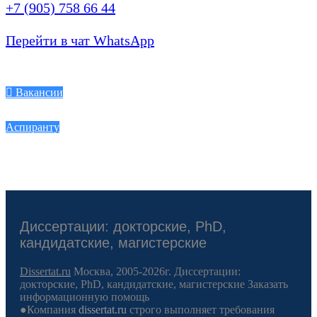
+7 (905) 758 66 44
Перейти в чат WhatsApp
Вакансии
Аспиранту
Диссертации: докторские, PhD,
кандидатские, магистерские
Dissertat.ru
Москва, 2005-2026г. Диссертации:
докторские, PhD, кандидатские, магистерские Заказать
информационную помощь
●Компания
dissertat.ru
строго выполняет требования