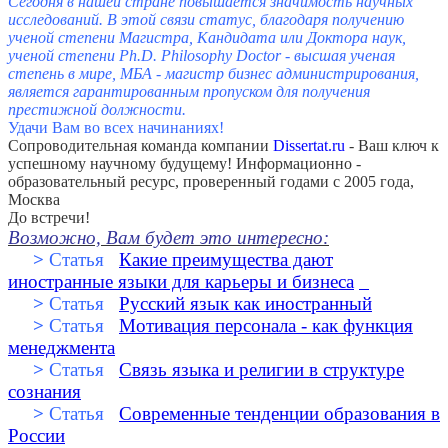
Сегодня в нашей стране повышается значимость научных
исследований. В этой связи статус, благодаря получению
ученой степени Магистра, Кандидата или Доктора наук,
ученой степени Ph.D. Philosophy Doctor - высшая ученая
степень в мире, МБА - магистр бизнес администрирования,
является гарантированным пропуском для получения
престижной должности
.
Удачи Вам во всех начинаниях!
Сопроводительная команда компании
Dissertat.ru
- Ваш ключ к
успешному научному будущему! Информационно -
образовательный ресурс, проверенный годами с 2005 года,
Москва
До встречи!
Возможно, Вам будет это интересно:
>
Статья
Какие преимущества дают
иностранные языки для карьеры и бизнеса
>
Статья
Русский язык как иностранный
>
Статья
Мотивация персонала - как функция
менеджмента
>
Статья
Связь языка и религии в структуре
сознания
>
Статья
Современные тенденции образования в
России