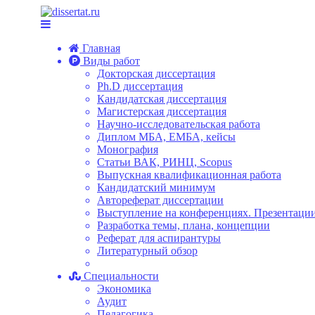
Главная
Виды работ
Докторская диссертация
Ph.D диссертация
Кандидатская диссертация
Магистерская диссертация
Научно-исследовательская работа
Диплом МБА, ЕМБА, кейсы
Монография
Статьи ВАК, РИНЦ, Scopus
Выпускная квалификационная работа
Кандидатский минимум
Автореферат диссертации
Выступление на конференциях. Презентации
Разработка темы, плана, концепции
Реферат для аспирантуры
Литературный обзор
Специальности
Экономика
Аудит
Педагогика