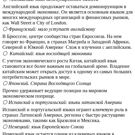
Английский язык продолжает оставаться доминирующим в
международной экономике. Он является основным языком для
многих международных организаций и финансовых рынков,
как Wall Street и City of London.
⚪ Французский: мало уступает английскому
В Брюсселе, центре сообщества стран Евросоюза. На нем
говорят во Франции, в странах Магриба и Западной Африки,
Северной и Южной Америке Схож в изучении с английским.
⚪ Китайский: язык восходящей экономики
С учетом экономического роста Китая, китайский язык
становится все более важным на глобальной арене. Владение
китайским может открыть доступ к одному из самых больших
потребительских рынков в мире.
⚪ Японский. Страна Восходящего Солнца
Прочно удерживает ведущие позиции на мировом
экономическом поприще.
⚪ Испанский и португальский: языки латинской Америки
Испанский и португальский языки играют ключевую роль в
странах Латинской Америки, региона с быстро растущими
экономиками, такими как Бразилия и Мексика.
⚪ Немецкий: язык Европейского Союза
Немецкий язык остается одним из ключевых языков в