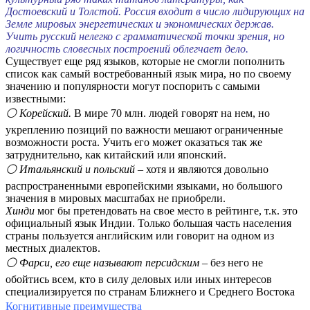
Достоевский и Толстой. Россия входит в число лидирующих на
Земле мировых энергетических и экономических держав.
Учить русский нелегко с грамматической точки зрения, но
логичность словесных построений облегчает дело.
Существует еще ряд языков, которые не смогли пополнить
список как самый востребованный язык мира, но по своему
значению и популярности могут поспорить с самыми
известными:
⚪ Корейский.
В мире 70 млн. людей говорят на нем, но
укреплению позиций по важности мешают ограниченные
возможности роста. Учить его может оказаться так же
затруднительно, как китайский или японский.
⚪ Итальянский и польский
– хотя и являются довольно
распространенными европейскими языками, но большого
значения в мировых масштабах не приобрели.
Хинди
мог бы претендовать на свое место в рейтинге, т.к. это
официальный язык Индии. Только большая часть населения
страны пользуется английским или говорит на одном из
местных диалектов.
⚪ Фарси, его еще называют персидским
– без него не
обойтись всем, кто в силу деловых или иных интересов
специализируется по странам Ближнего и Среднего Востока
Когнитивные преимущества