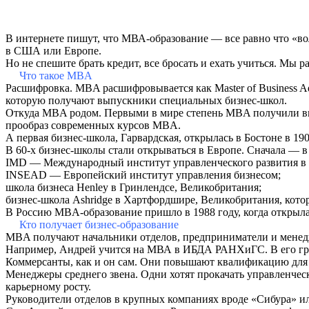
В интернете пишут, что МВА-образование — все равно что «волш
в США или Европе.
Но не спешите брать кредит, все бросать и ехать учиться. Мы р
Что такое MBA
Расшифровка. MBA расшифровывается как Master of Business Ad
которую получают выпускники специальных бизнес-школ.
Откуда MBA родом. Первыми в мире степень MBA получили вып
прообраз современных курсов MBA.
А первая бизнес-школа, Гарвардская, открылась в Бостоне в 1
В 60-х бизнес-школы стали открываться в Европе. Сначала — в
IMD — Международный институт управленческого развития в 
INSEAD — Европейский институт управления бизнесом;
школа бизнеса Henley в Гринлендсе, Великобритания;
бизнес-школа Ashridge в Хартфордшире, Великобритания, котор
В Россию MBA-образование пришло в 1988 году, когда откры
Кто получает бизнес-образование
MBA получают начальники отделов, предприниматели и менедж
Например, Андрей учится на МВА в ИБДА РАНХиГС. В его гру
Коммерсанты, как и он сам. Они повышают квалификацию для 
Менеджеры среднего звена. Одни хотят прокачать управленческ
карьерному росту.
Руководители отделов в крупных компаниях вроде «Сибура» и