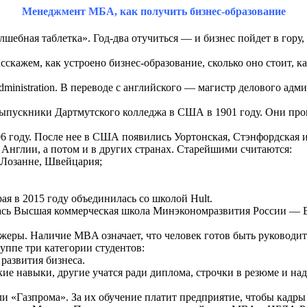
Менеджмент МБА, как получить бизнес-образование
ебная таблетка». Год-два отучиться — и бизнес пойдет в гору, 
асскажем, как устроено бизнес-образование, сколько оно стоит, 
ministration. В переводе с английского — магистр делового ад
ускники Дартмутского колледжа в США в 1901 году. Они прошл
906 году. После нее в США появились Уортонская, Стэнфордская 
 Англии, а потом и в других странах. Старейшими считаются:
Лозанне, Швейцария;
ая в 2015 году объединилась со школой Hult.
лась Высшая коммерческая школа Минэкономразвития России — 
еры. Наличие MBA означает, что человек готов быть руководит
ппе три категории студентов:
развития бизнеса.
ие навыки, другие учатся ради диплома, строчки в резюме и на
ли «Газпрома». За их обучение платит предприятие, чтобы кад