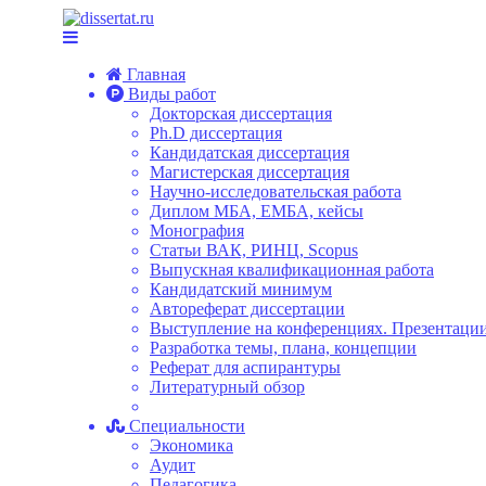
Главная
Виды работ
Докторская диссертация
Ph.D диссертация
Кандидатская диссертация
Магистерская диссертация
Научно-исследовательская работа
Диплом МБА, ЕМБА, кейсы
Монография
Статьи ВАК, РИНЦ, Scopus
Выпускная квалификационная работа
Кандидатский минимум
Автореферат диссертации
Выступление на конференциях. Презентации
Разработка темы, плана, концепции
Реферат для аспирантуры
Литературный обзор
Специальности
Экономика
Аудит
Педагогика