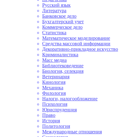
Русский язык
Литература
Банковское дело
Бухгалтерский учет
Коммерческое дело
Статистика
Математическое моделирование
Средства массовой информации
Декоративно-прикладное искусство
Криминалистика
Масс медиа
Библиотековедение
Биология, селекция
Ветеринария
Кинология
Механика
Филология
Налоги, налогообложение
Психология
Юриспруденция
Право
История
Политология
Международные отношения