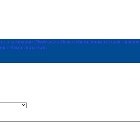
ы в компании Dissertat.ru Пожалуйста, внимательно заполня
но с Вами связаться.