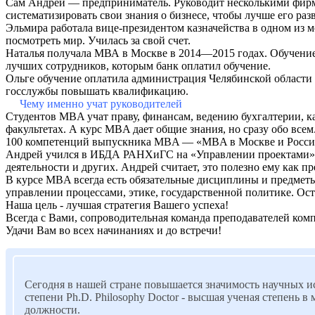
Сам Андрей — предприниматель. Руководит несколькими фирм
систематизировать свои знания о бизнесе, чтобы лучше его раз
Эльмира работала вице-президентом казначейства в одном из 
посмотреть мир. Училась за свой счет.
Наталья получала МВА в Москве в 2014—2015 годах. Обучение
лучших сотрудников, которым банк оплатил обучение.
Ольге обучение оплатила администрация Челябинской области 
госслужбы повышать квалификацию.
Чему именно учат руководителей
Студентов MBA учат праву, финансам, ведению бухгалтерии, кад
факультетах. А курс MBA дает общие знания, но сразу обо всем
100 компетенций выпускника MBA — «MBA в Москве и Росс
Андрей учился в ИБДА РАНХиГС на «Управлении проектами». Пр
деятельности и других. Андрей считает, это полезно ему как 
В курсе MBA всегда есть обязательные дисциплины и предмет
управлении процессами, этике, государственной политике. Ост
Наша цель - лучшая стратегия Вашего успеха!
Всегда с Вами, сопроводительная команда преподавателей ко
Удачи Вам во всех начинаниях и до встречи!
Сегодня в нашей стране повышается значимость научных ис
степени Ph.D. Philosophy Doctor - высшая ученая степень
должности.