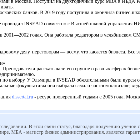
ами в Москве. Поступил на двухгодичный курс МВА в ИБДА РАН
вивать.
московских банков. В 2019 году поступила и окончила бизнес-ш
 проводил INSEAD совместно с Высшей школой управления НИУ 
в 2001—2002 годах. Она работала редактором в челябинском СМ
ровому делу, переговорам — всему, что касается бизнеса. Все э
.
ии»
еподаватели рассказывали его группе о разных сферах бизнеса
предпринимателю.
ы по выбору. У Эльмиры в INSEAD обязательными были курсы о 
альные факультативы она выбрала сама: о частном капитале, хед
мпания
dissertat.ru
- ресурс проверенный годами с 2005 года, Москв
следований. В этой связи статус, благодаря получению ученой 
 в мире, МБА - магистр бизнес администрирования, является гар