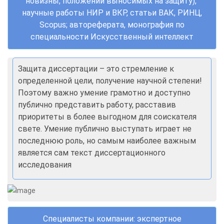
новизны, положений выносимых на защиту),
научные работы
НИР и ВКР
, статьи ВАК, РИНЦ,
Scopus;
автореферата, монография по
специальности Искусственный интеллект
Защита диссертации – это стремление к
определенной цели, получение научной степени!
Поэтому важно умение грамотно и доступно
публично представить работу, расставив
приоритеты в более выгодном для соискателя
свете. Умение публично выступать играет не
последнюю роль, но самым наиболее важным
является сам текст диссертационного
исследования
Специалисты компании: экспертное