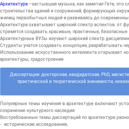
Архитектура
–застывшая музыка, как заметил Гёте, это с
строительства зданий и сооружений, формирующих окруж
жилищ первобытных людей и развиваясь до современных
Архитектура охватывает широкий спектр аспектов: от фу
стремятся создавать красивые, практичные, безопасные 
Архитектурные ВУЗы изучают широкий спектр дисциплин,
Студенты учатся создавать концепции, разрабатывать че
Использование искусственного интеллекта открывает но
архитектуры, градостроения
Диссертации: докторская, кандидатская, PhD, магист
практической и теоретической значимости, нови
Популярные темы изучения в архитектуре включают устой
сохранение культурного наследия
Востребованные темы диссертаций по архитектуре разно
- исторические исследования,