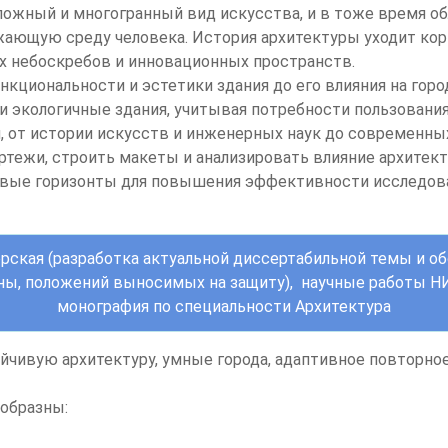
ложный и многогранный вид искусства, и в тоже время об
ающую среду человека. История архитектуры уходит кор
 небоскребов и инновационных пространств.
нкциональности и эстетики здания до его влияния на гор
и экологичные здания, учитывая потребности пользовани
 от истории искусств и инженерных наук до современных
ртежи, строить макеты и анализировать влияние архитек
вые горизонты для повышения эффективности исследован
ерская (разработка актуальной диссертабильной темы и об
зны, положений выносимых на защиту),
научные работы
НИ
монография по специальности Архитектура
чивую архитектуру, умные города, адаптивное повторное
образны: